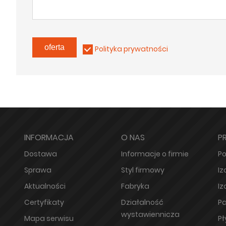
oferta
Polityka prywatności
INFORMACJA
O NAS
P
Dostawa
Informacje o firmie
Po
Sprawa
Styl firmowy
Iz
Aktualności
Fabryka
Iz
Certyfikaty
Działalność
Pa
wystawiennicza
Mapa serwisu
Pł