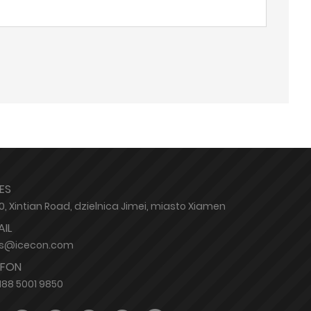
ES
90, Xintian Road, dzielnica Jimei, miasto Xiamen
AIL
es@icecon.com
EFON
188 5001 9850