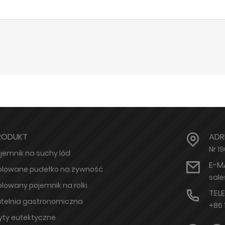
RODUKT
ADR
Nr 1
jemnik na suchy lód
E-M
olowane pudełko na żywność
sal
olowany pojemnik na rolki
TEL
telnia gastronomiczna
+86 
yty eutektyczne