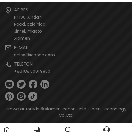
ADRES
Nr 190, Xintian
Road, dzielnica
Jimei, miasto
Xiamen
E-MAIL
sales@icecon.com
TELEFON
+86 188 5001 9850
Prawa autorskie © Xiamen Icecon Cold-Chain Technology
Co.,Ltd.