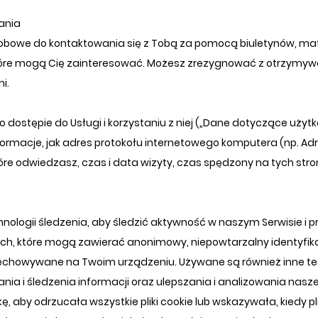
wania
owe do kontaktowania się z Tobą za pomocą biuletynów, mat
tóre mogą Cię zainteresować. Możesz zrezygnować z otrzymywa
i.
dostępie do Usługi i korzystaniu z niej („Dane dotyczące uży
acje, jak adres protokołu internetowego komputera (np. Adres 
óre odwiedzasz, czas i data wizyty, czas spędzony na tych stron
nologii śledzenia, aby śledzić aktywność w naszym Serwisie i 
 danych, które mogą zawierać anonimowy, niepowtarzalny identyfika
rzechowywane na Twoim urządzeniu. Używane są również inne tec
ania i śledzenia informacji oraz ulepszania i analizowania naszej
aby odrzucała wszystkie pliki cookie lub wskazywała, kiedy plik