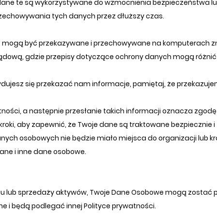
dy dane te są wykorzystywane do wzmocnienia bezpieczeństwa lu
rzechowywania tych danych przez dłuższy czas.
, mogą być przekazywane i przechowywane na komputerach z
 rządową, gdzie przepisy dotyczące ochrony danych mogą różni
cydujesz się przekazać nam informacje, pamiętaj, że przekazuj
ności, a następnie przesłanie takich informacji oznacza zgodę 
oki, aby zapewnić, że Twoje dane są traktowane bezpiecznie i z
ych osobowych nie będzie miało miejsca do organizacji lub kra
ane i inne dane osobowe.
zejęciu lub sprzedaży aktywów, Twoje Dane Osobowe mogą zosta
i będą podlegać innej Polityce prywatności.