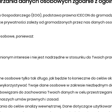
rzania danych osobowych zgodnie z ogól
aru Gospodarczego (EOG), podstawa prawna ICECON do gromadz
tyce prywatności zależy od gromadzonych przez nas danych oso
osobowe, ponieważ:
ionym interesie i nie jest nadrzędne w stosunku do Twoich pr
sobowe tylko tak długo, jak będzie to konieczne do celów okre
 wykorzystywać Twoje dane osobowe w zakresie niezbędnym d
zobowiązani do zachowania Twoich danych w celu przestrzegan
naszych umów prawnych i zasad.
nia do celów analizy wewnętrznej. Dane dotyczące użytkowa