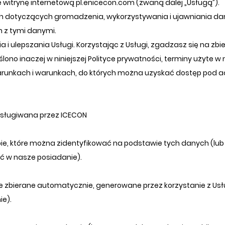
je witrynę internetową pl.enicecon.com (zwaną dalej „Usługą”).
ch dotyczących gromadzenia, wykorzystywania i ujawniania d
h z tymi danymi.
ulepszania Usługi. Korzystając z Usługi, zgadzasz się na zbie
reślono inaczej w niniejszej Polityce prywatności, terminy użyte w
arunkach i warunkach, do których można uzyskać dostęp pod 
bsługiwana przez ICECON
e, które można zidentyfikować na podstawie tych danych (lub n
ć w nasze posiadanie).
bierane automatycznie, generowane przez korzystanie z Usługi
ie).