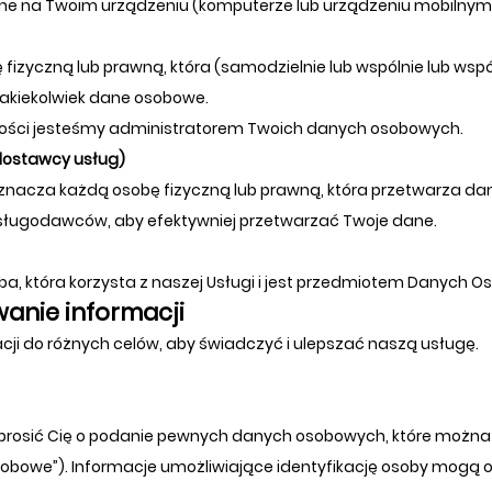
wane na Twoim urządzeniu (komputerze lub urządzeniu mobilnym
izyczną lub prawną, która (samodzielnie lub wspólnie lub wspól
jakiekolwiek dane osobowe.
watności jesteśmy administratorem Twoich danych osobowych.
dostawcy usług)
nacza każdą osobę fizyczną lub prawną, która przetwarza dan
sługodawców, aby efektywniej przetwarzać Twoje dane.
a, która korzysta z naszej Usługi i jest przedmiotem Danych 
anie informacji
cji do różnych celów, aby świadczyć i ulepszać naszą usługę.
oprosić Cię o podanie pewnych danych osobowych, które można
sobowe”). Informacje umożliwiające identyfikację osoby mogą 