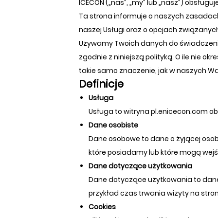
ICECON („nas”, „my” lub „nasz”) obsługu
Ta strona informuje o naszych zasada
naszej Usługi oraz o opcjach związanyc
Używamy Twoich danych do świadczenia i 
zgodnie z niniejszą polityką. O ile nie ok
takie samo znaczenie, jak w naszych W
Definicje
Usługa
Usługa to witryna pl.enicecon.com o
Dane osobiste
Dane osobowe to dane o żyjącej osobi
które posiadamy lub które mogą wejś
Dane dotyczące użytkowania
Dane dotyczące użytkowania to dane z
przykład czas trwania wizyty na stron
Cookies