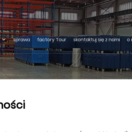
i
sprawa
factory Tour
skontaktuj się z nami
o 
ności