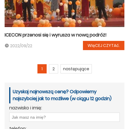
ICECON przenosi się i wyrusza w nową podróż!
WIęCEJ CZYTAć.
2022/09/22
1
2
następujące
Uzyskaj najnowszą cenę? Odpowiemy
najszybciej jak to możliwe (w ciągu 12 godzin)
nazwisko i imię:
telefon: