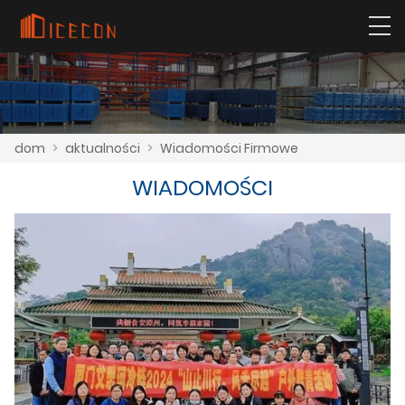
dom
>
aktualności
>
Wiadomości Firmowe
WIADOMOŚCI