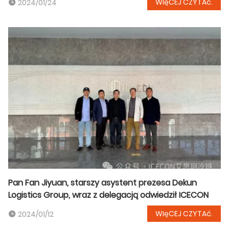
WIęCEJ CZYTAć.
2024/01/24
Pan Fan Jiyuan, starszy asystent prezesa Dekun
Logistics Group, wraz z delegacją odwiedził ICECON
WIęCEJ CZYTAć.
2024/01/12