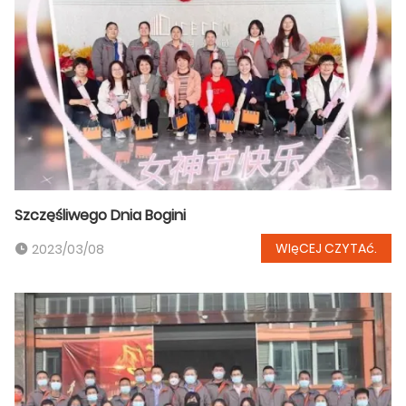
Szczęśliwego Dnia Bogini
WIęCEJ CZYTAć.
2023/03/08