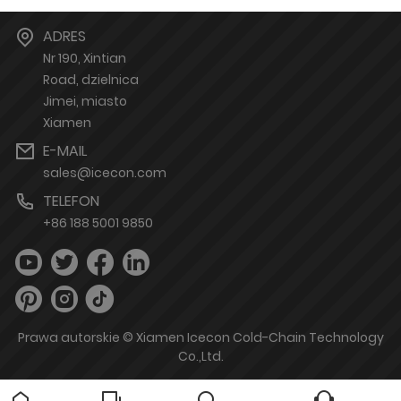
ADRES
Nr 190, Xintian
Road, dzielnica
Jimei, miasto
Xiamen
E-MAIL
sales@icecon.com
TELEFON
+86 188 5001 9850
Prawa autorskie © Xiamen Icecon Cold-Chain Technology
Co.,Ltd.