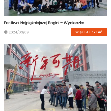
Festiwal Najpiękniejszej Bogini – Wycieczka
WIęCEJ CZYTAć.
2024/03/09