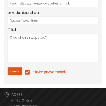
przedsiębiorstwa:
*
list:
oferta
Polityka prywatności
ADRES
Nr 190, Xintian